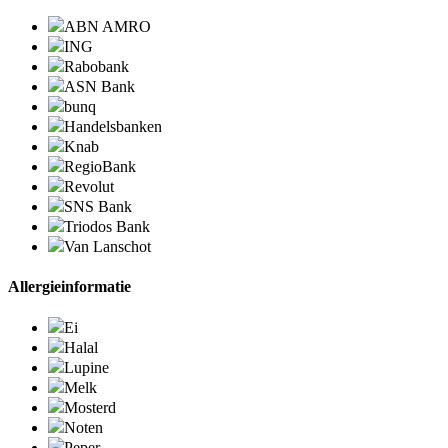
ABN AMRO
ING
Rabobank
ASN Bank
bunq
Handelsbanken
Knab
RegioBank
Revolut
SNS Bank
Triodos Bank
Van Lanschot
Allergieinformatie
Ei
Halal
Lupine
Melk
Mosterd
Noten
Peper