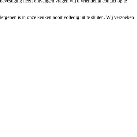
bevestiging heeft ontvangen vragen wij u vriendelijk contact op te
lergenen is in onze keuken nooit volledig uit te sluiten. Wij verzoeken