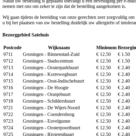
Nadat uw bestelling is geplaatst ontvangt u een bevestiging per e-mai
nemen met ons om zeker te zijn dat de bestelling aangekomen is.
Wij gaan tijdens de bereiding van onze gerechten zeer zorgvuldig o
u bij het plaatsen van uw bestelling duidelijk uw allergieën of intoler
Bezorggebied Satehuis
Postcode
Wijknaam
Minimum
Bezorgi
9711
Groningen - Binnenstad-Zuid
€ 12.50
€ 1.50
9712
Groningen - Stadscentrum
€ 12.50
€ 1.50
9713
Groningen - Oosterparkbuurt
€ 12.50
€ 2.40
9714
Groningen - Korrewegbuurt
€ 12.50
€ 2.40
9715
Groningen - Oost-Indischebuurt
€ 12.50
€ 2.40
9716
Groningen - De Hoogte
€ 12.50
€ 2.40
9717
Groningen - Oranjebuurt
€ 12.50
€ 2.40
9718
Groningen - Schildersbuurt
€ 12.50
€ 2.40
9721
Groningen - De Wijert-Noord
€ 12.50
€ 2.40
9722
Groningen - Coendersborg
€ 12.50
€ 2.40
9723
Groningen - Euvelgunne
€ 12.50
€ 2.40
9724
Groningen - Oosterpoortbuurt
€ 12.50
€ 2.40
9725
Groningen - Rivierenbuurt
€ 12.50
€ 2.40